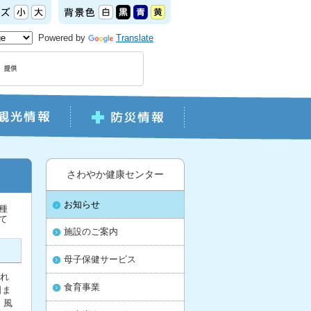
Powered by
Translate
さわやか健康センター
お知らせ
種
て
施設のご案内
母子保健サービス
れ
食育事業
日ま
、風