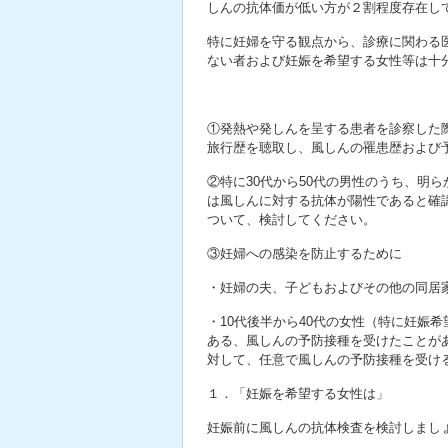
しんの抗体価が低い方が２割程度存在し
特に妊婦を守る観点から、診療に関わる
ない者および妊娠を希望する女性等は十
①発熱や発しんを呈する患者を診察した
旅行歴を聴取し、風しんの罹患歴および
②特に30代から50代の男性のうち、明
は風しんに対する抗体が陽性であると確
ついて、検討してください。
③妊婦への感染を防止するために
・妊婦の夫、子どもおよびその他の同居
・10代後半から40代の女性（特に妊娠
ある、風しんの予防接種を受けたことが
対して、任意で風しんの予防接種を受け
１．「妊娠を希望する女性は」
妊娠前に風しんの抗体検査を検討しまし