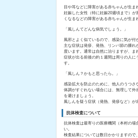
目や耳などに障害がある赤ちゃんが生ま
妊娠した女性（特に妊娠20週頃まで）
くなるなどの障害がある赤ちゃんが生ま
「風しんてどんな病気でしょう。」
風邪とよく似ているので、感染に気が付
主な症状は発疹、発熱、リンパ節の腫れが
度います。通常は自然に治りますが、ま
症状が出る前後の約１週間は周りの人に
す。
「風しん？かもと思ったら。」
感染拡大を防止のために、他人のうつさ
体調がすぐれない場合には、無理して外
を避けましょう。
風しんを疑う症状（発熱、発疹など）が
抗体検査について
抗体検査は最寄りの医療機関（本村の場
い。
検査結果については数日かかりますので