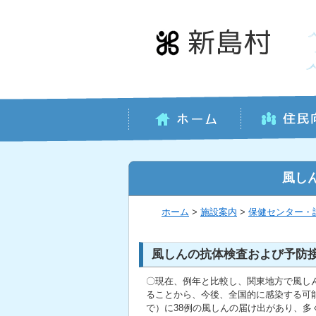
本
文
へ
移
動
風し
ホーム
>
施設案内
>
保健センター・
風しんの抗体検査および予防
〇現在、例年と比較し、関東地方で風し
ることから、今後、全国的に感染する可能
で）に38例の風しんの届け出があり、多く