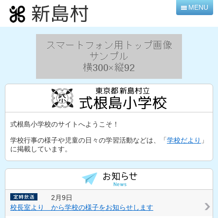
本
MENU
文
へ
移
動
式根島小学校のサイトへようこそ！
学校行事の様子や児童の日々の学習活動などは、「
学校だより
」
に掲載しています。
2月9日
校長室より から学校の様子をお知らせします