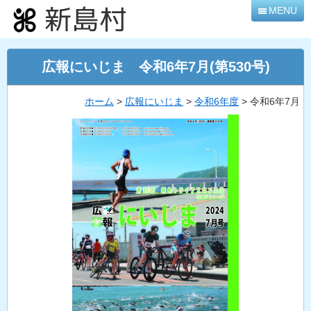
本
MENU
文
へ
移
広報にいじま 令和6年7月(第530号)
動
ホーム
>
広報にいじま
>
令和6年度
> 令和6年7月