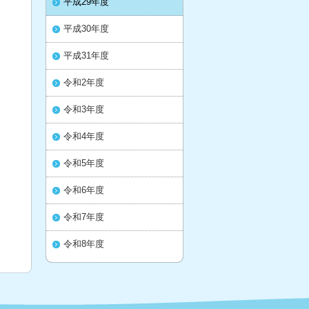
平成29年度
平成30年度
平成31年度
令和2年度
令和3年度
令和4年度
令和5年度
令和6年度
令和7年度
令和8年度