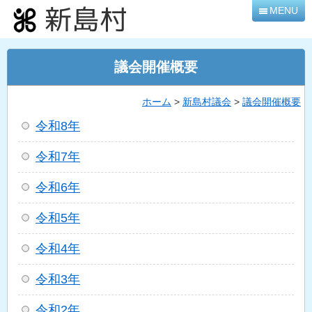
本
MENU
文
へ
移
議会開催概要
動
ホーム
>
新島村議会
>
議会開催概要
令和8年
令和7年
令和6年
令和5年
令和4年
令和3年
令和2年