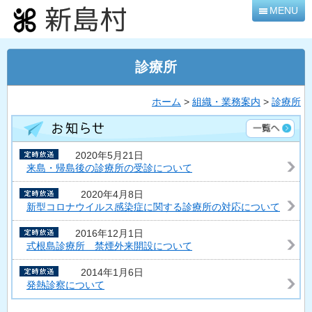
本
MENU
文
へ
移
診療所
動
ホーム
>
組織・業務案内
>
診療所
2020年5月21日
来島・帰島後の診療所の受診について
2020年4月8日
新型コロナウイルス感染症に関する診療所の対応について
2016年12月1日
式根島診療所 禁煙外来開設について
2014年1月6日
発熱診察について