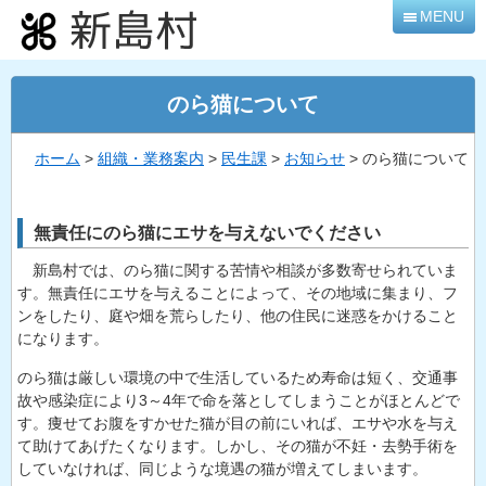
本
MENU
文
へ
移
のら猫について
動
ホーム
>
組織・業務案内
>
民生課
>
お知らせ
> のら猫について
無責任にのら猫にエサを与えないでください
新島村では、のら猫に関する苦情や相談が多数寄せられていま
す。無責任にエサを与えることによって、その地域に集まり、フ
ンをしたり、庭や畑を荒らしたり、他の住民に迷惑をかけること
になります。
のら猫は厳しい環境の中で生活しているため寿命は短く、交通事
故や感染症により3～4年で命を落としてしまうことがほとんどで
す。痩せてお腹をすかせた猫が目の前にいれば、エサや水を与え
て助けてあげたくなります。しかし、その猫が不妊・去勢手術を
していなければ、同じような境遇の猫が増えてしまいます。