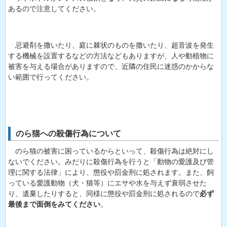
あるので注意してください。
忌避剤を撒いたり、庭に棘状のものを撒いたり、超音波を発生
する機械を設置するなどの方法などもありますが、人や動植物に
被害を与える場合がありますので、近隣の住民に迷惑のかからな
い範囲で行ってください。
のら猫への殺傷行為について
のら猫の被害に困っているからといって、殺傷行為は絶対にし
ないでください。みだりに殺傷行為を行うと「動物の愛護及び管
理に関する法律」により、懲役や罰金刑に処されます。また、飼
っている愛護動物（犬・猫等）にエサや水を与えず衰弱させた
り、遺棄したりすると、同様に懲役や罰金刑に処されるので
必ず
最後まで面倒をみてください
。