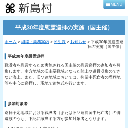
本
MENU
文
へ
移
平成30年度慰霊巡拝の実施（国主催）
動
ホーム
>
組織・業務案内
>
民生課
>
お知らせ
> 平成30年度慰霊巡
拝の実施（国主催）
平成30年度慰霊巡拝
戦没者を慰霊するため実施される国主催の慰霊巡拝の参加者を募
集します。南方地域の旧主要戦域となった陸上や遺骨収集のでき
ない海上、また、旧ソ連地域においては、抑留中死亡者の埋葬地
等を中心に巡拝し、現地で追悼式を行います。
参加対象者
巡拝予定地域における戦没者（または旧ソ連抑留中死亡者）の御
遺族のうち、下記に該当する方が参加対象者となります。