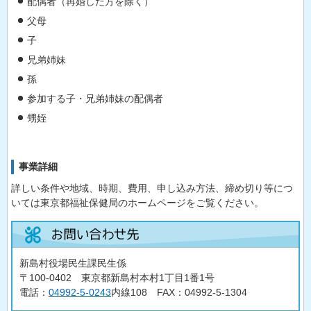
配偶者（再婚した方を除く）
父母
子
兄弟姉妹
孫
参加する子・兄弟姉妹の配偶者
甥姪
事業詳細
詳しい条件や地域、時期、費用、申し込み方法、締め切り等につ
いては東京都福祉保健局のホームページをご覧ください。
新島村役場民生課民生係
〒100-0402 東京都新島村本村1丁目1番1号
電話：
04992-5-0243
内線108 FAX：04992-5-1304