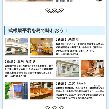
式根鯛平君を島で味わおう！