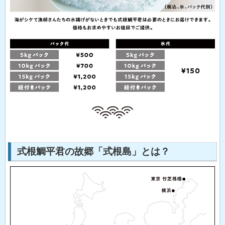
式根鯛平君の故郷「式根島」とは？