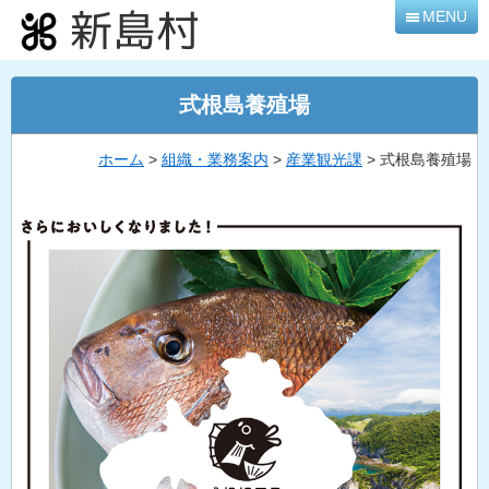
本
MENU
文
へ
移
式根島養殖場
動
ホーム
>
組織・業務案内
>
産業観光課
> 式根島養殖場