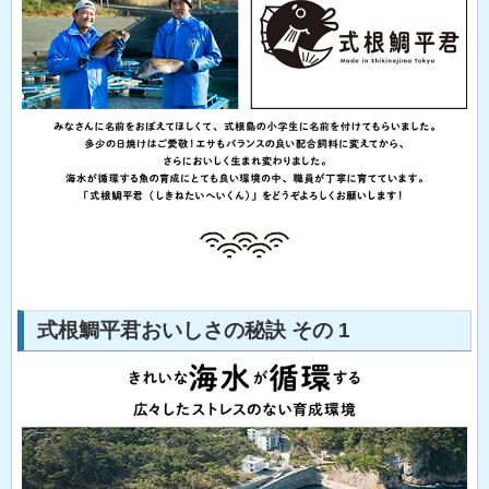
式根鯛平君おいしさの秘訣 その 1