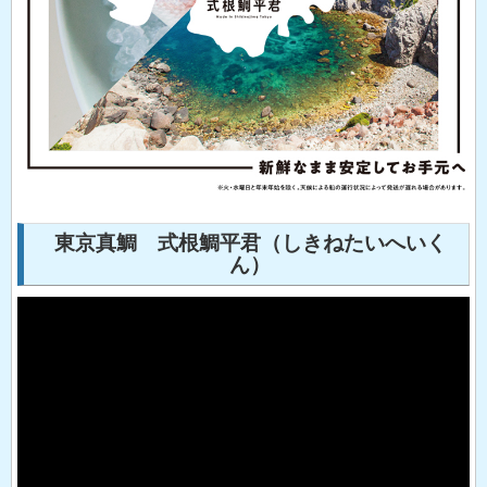
東京真鯛 ​式根鯛平君（しきねたいへいく
ん）