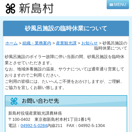
本
MENU
文
へ
移
砂風呂施設の臨時休業について
動
ホーム
>
組織・業務案内
>
産業観光課
>
お知らせ
> 砂風呂施設の
臨時休業について
砂風呂施設のボイラー故障に伴い当面の間、砂風呂施設を臨時休
業とさせていただきます。
なお、地域休養施設の温泉、サウナについては通常通り営業して
おりますのでご利用ください。
ご利用の皆様には、たいへんご不便をおかけしますが、ご理解、
ご協力を宜しくお願い致します。
新島村役場産業観光課農林係
〒100-0402 東京都新島村本村1丁目1番1号
電話：
04992-5-0284
内線211 FAX：04992-5-1304